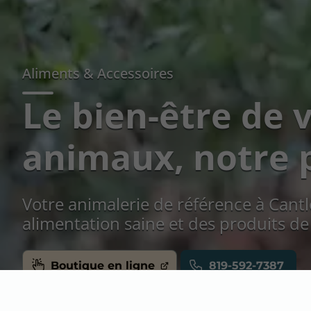
Aliments & Accessoires
Le bien-être de 
animaux, notre p
Votre animalerie de référence à Cant
alimentation saine et des produits de
Boutique en ligne
819-592-7387