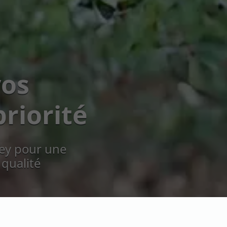
vos
riorité
ley pour une
 qualité