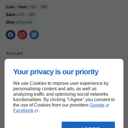
Lun - Ven :
12h - 18h
Sam :
11h - 18h
Dim :
Fermé
Accueil
Nous contacter
Your privacy is our priority
Politique de confidentialité
Plan du site
We use Cookies to improve user experience by
personalising content and ads, as well as
analyzing traffic and optimizing social networks
functionalities. By clicking "I Agree" you consent to
the use of Cookies from our providers
Google
Haut de page
Facebook
.